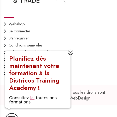
DÉCOUVRIR
Webshop
Se connecter
S'enregistrer
Conditions générales
Politique de confidentialité
Planifiez dès
Politique des cookies
maintenant votre
Commandes
formation à la
Retours
Districos Training
Academy !
Droit d'auteur © 2023 Districos. Tous les droits sont
Consultez
toutes nos
ici
réservés.
UP-TO-DATE WebDesign
formations.